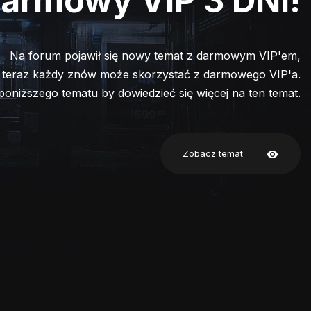
armowy VIP 3 DNI!
Na forum pojawił się nowy temat z darmowym VIP'em,
 teraz każdy znów może skorzystać z darmowego VIP'a.
 poniższego tematu by dowiedzieć się więcej na ten temat.
Zobacz temat
visibility