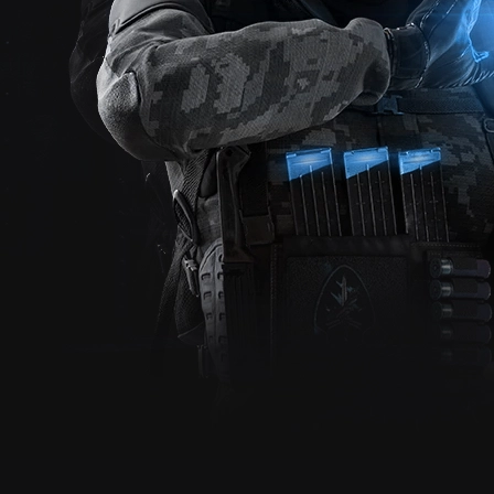
Nowy moty
Na forum pojawił się nowy motyw wykonany po raz 
a wraz z nim jeszcze wi
Zajrzyj do poniższego tematu by dowiedzie