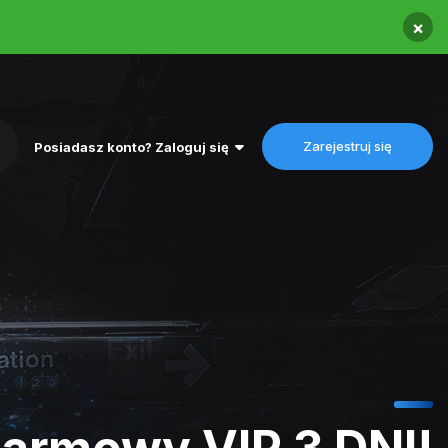
×
Zarejestruj się
Posiadasz konto? Zaloguj się