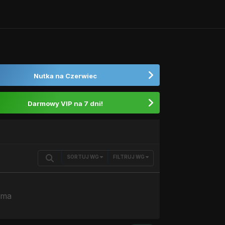
Nutka na Czerwiec
Darmowy VIP na 7 dni!
SORTUJ WG
FILTRUJ WG
 ma