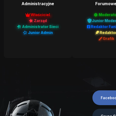
Administracyjne
Forumow
Właściciel
Moderat
Zarząd
Junior Mode
Administrator Sieci
Redaktor Fa
Junior Admin
Redakto
Grafik
Facebo