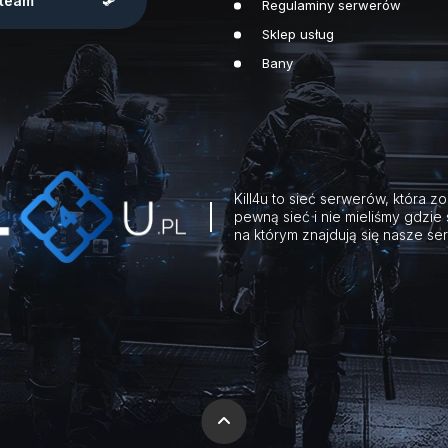
team
Regulaminy serwerów
Sklep usług
Bany
Kill4u to sieć serwerów, która z
pewną sieć i nie mieliśmy gdzie
na którym znajdują się nasze ser