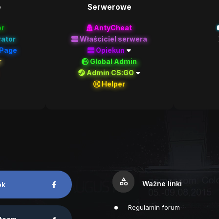
e
Serwerowe
or
AntyCheat
rator
Właściciel serwera
nPage
Opiekun
r
Global Admin
Admin CS:GO
Helper
category
Ważne linki
ok
Regulamin forum