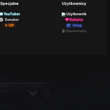
Specjalne
Użytkownicy
YouTuber
Użytkownik
Donator
Kobieta
VIP
Urlop
Zbanowany