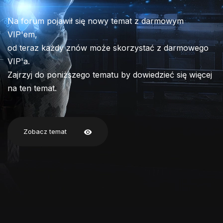
Na forum pojawił się nowy temat z darmowym
VIP'em,
od teraz każdy znów może skorzystać z darmowego
VIP'a.
Zajrzyj do poniższego tematu by dowiedzieć się więcej
na ten temat.
Zobacz temat
visibility