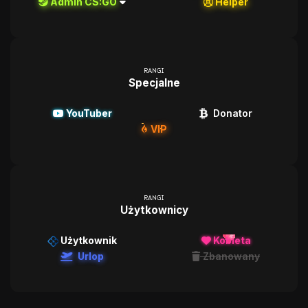
Admin CS:GO
Helper
RANGI
Specjalne
YouTuber
Donator
VIP
RANGI
Użytkownicy
Użytkownik
Kobieta
Urlop
Zbanowany