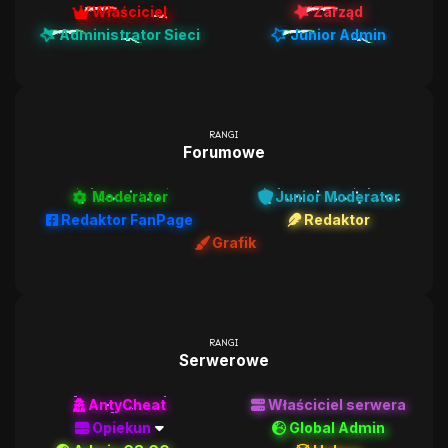
Właściciel
Zarząd
Administrator Sieci
Junior Admin
RANGI
Forumowe
Moderator
Junior Moderator
Redaktor FanPage
Redaktor
Grafik
RANGI
Serwerowe
AntyCheat
Właściciel serwera
Opiekun
Global Admin