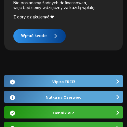
Nie posiadamy żadnych dofinansowań,
więc będziemy wdzięczny za każdą wpłatę.
Z góry dziękujemy! ❤️
arrow_forward
Wpłać kwote
Vip za FREE!
Nutka na Czerwiec
Cennik VIP