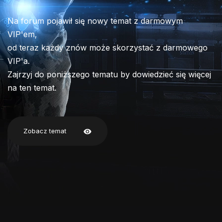
Na forum pojawił się nowy temat z darmowym
VIP'em,
od teraz każdy znów może skorzystać z darmowego
VIP'a.
Zajrzyj do poniższego tematu by dowiedzieć się więcej
na ten temat.
Zobacz temat
visibility