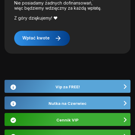
Nie posiadamy żadnych dofinansowań,
więc będziemy wdzięczny za każdą wpłatę.
Z góry dziękujemy! ❤️
arrow_forward
Wpłać kwote
Vip za FREE!
Nutka na Czerwiec
Cennik VIP