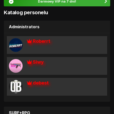
Darmowy VIP na 7 dni!
Katalog personelu
Administrators
Roberrt
Siwy
debest
SURF+RPG