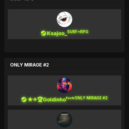
SURF+RPG
Ksajoo_
ONLY MIRAGE #2
ONLY MIRAGE #2
★✈🏆Goldinhoᶠᵘᶜᵏ