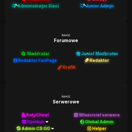
Administrator Sieci
Junior Admin
RANGI
Forumowe
Moderator
Junior Moderator
Redaktor FanPage
Redaktor
Grafik
RANGI
Serwerowe
AntyCheat
Właściciel serwera
Opiekun
Global Admin
Admin CS:GO
Helper