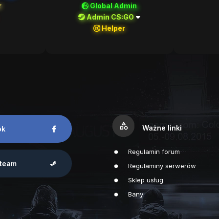
r
Global Admin
Admin CS:GO
Helper
category
Ważne linki
ok
Regulamin forum
team
Regulaminy serwerów
Sklep usług
Bany