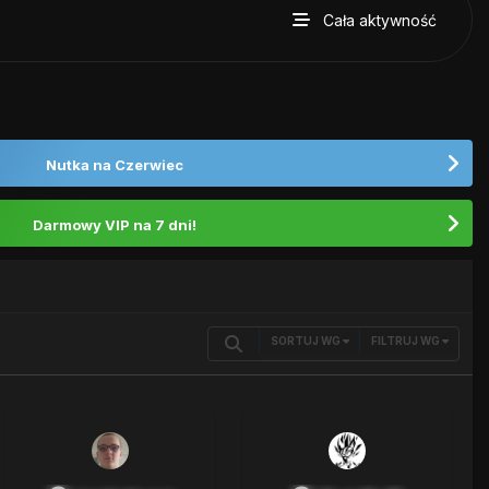
Cała aktywność
Nutka na Czerwiec
Darmowy VIP na 7 dni!
SORTUJ WG
FILTRUJ WG