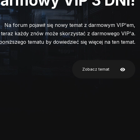
armowy VIP 3 DNI!
Na forum pojawił się nowy temat z darmowym VIP'em,
 teraz każdy znów może skorzystać z darmowego VIP'a.
 poniższego tematu by dowiedzieć się więcej na ten temat.
Zobacz temat
visibility