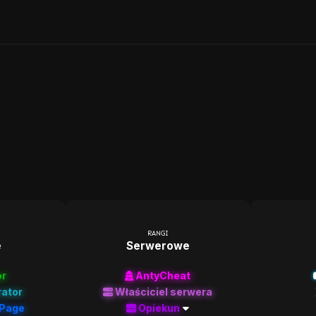
RANGI
e
Serwerowe
or
AntyCheat
rator
Właściciel serwera
nPage
Opiekun