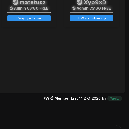
matetusz
Xyp9xD
Admin CS:GO FREE
Admin CS:GO FREE
Więcej informacji
Więcej informacji
(WK) Member List
1.1.2 © 2026 by
Weak.