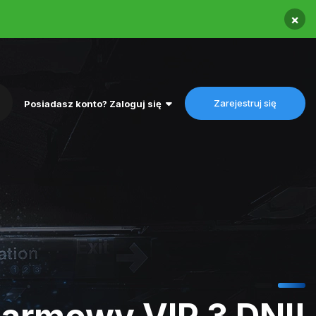
×
Zarejestruj się
Posiadasz konto? Zaloguj się