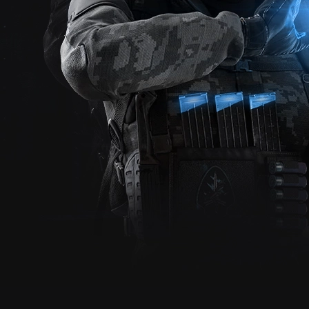
Nowy moty
Na forum pojawił się nowy motyw wykonany po raz 
a wraz z nim jeszcze wi
Zajrzyj do poniższego tematu by dowiedzie