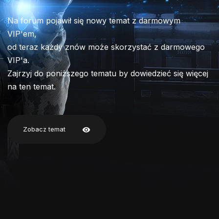
Na forum pojawił się nowy temat z darmowym
VIP'em,
od teraz każdy znów może skorzystać z darmowego
VIP'a.
Zajrzyj do poniższego tematu by dowiedzieć się więcej
na ten temat.
Zobacz temat
visibility