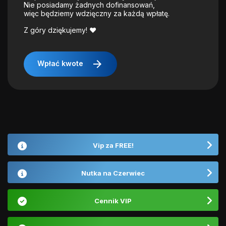
Nie posiadamy żadnych dofinansowań,
więc będziemy wdzięczny za każdą wpłatę.
Z góry dziękujemy! ❤️
arrow_forward
Wpłać kwote
Vip za FREE!
Nutka na Czerwiec
Cennik VIP