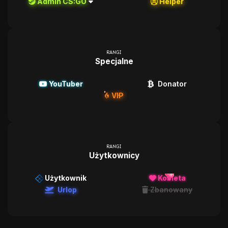
Admin CS:GO
Helper
RANGI
Specjalne
YouTuber
Donator
VIP
RANGI
Użytkownicy
Użytkownik
Kobieta
Urlop
Zbanowany